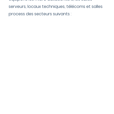
serveurs, locaux techniques, télécoms et salles
process des secteurs suivants :
N
Hospitalier ;
N
Musée, archivage et salle d’exposition ;
N
Industrie ;
N
Militaire ;
N
Nucléaire ;
N
Aéroport et Gare ;
N
Enseignement ;